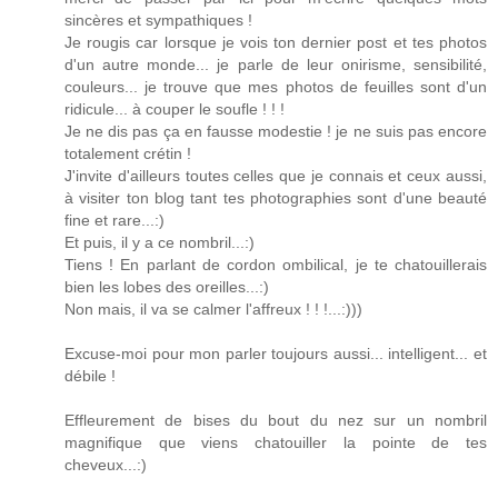
sincères et sympathiques !
Je rougis car lorsque je vois ton dernier post et tes photos
d'un autre monde... je parle de leur onirisme, sensibilité,
couleurs... je trouve que mes photos de feuilles sont d'un
ridicule... à couper le soufle ! ! !
Je ne dis pas ça en fausse modestie ! je ne suis pas encore
totalement crétin !
J'invite d'ailleurs toutes celles que je connais et ceux aussi,
à visiter ton blog tant tes photographies sont d'une beauté
fine et rare...:)
Et puis, il y a ce nombril...:)
Tiens ! En parlant de cordon ombilical, je te chatouillerais
bien les lobes des oreilles...:)
Non mais, il va se calmer l'affreux ! ! !...:)))
Excuse-moi pour mon parler toujours aussi... intelligent... et
débile !
Effleurement de bises du bout du nez sur un nombril
magnifique que viens chatouiller la pointe de tes
cheveux...:)