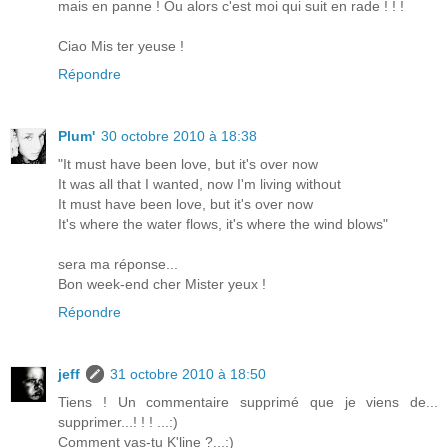
mais en panne ! Ou alors c'est moi qui suit en rade ! ! !
Ciao Mis ter yeuse !
Répondre
Plum'
30 octobre 2010 à 18:38
"It must have been love, but it's over now
It was all that I wanted, now I'm living without
It must have been love, but it's over now
It's where the water flows, it's where the wind blows"
sera ma réponse...
Bon week-end cher Mister yeux !
Répondre
jeff
31 octobre 2010 à 18:50
Tiens ! Un commentaire supprimé que je viens de...
supprimer...! ! ! ...:)
Comment vas-tu K'line ?...:)