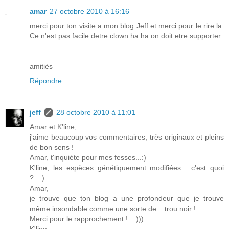
amar
27 octobre 2010 à 16:16
merci pour ton visite a mon blog Jeff et merci pour le rire la.
Ce n'est pas facile detre clown ha ha.on doit etre supporter
amitiés
Répondre
jeff
28 octobre 2010 à 11:01
Amar et K'line,
j'aime beaucoup vos commentaires, très originaux et pleins
de bon sens !
Amar, t'inquiète pour mes fesses...:)
K'line, les espèces génétiquement modifiées... c'est quoi
?...:)
Amar,
je trouve que ton blog a une profondeur que je trouve
même insondable comme une sorte de... trou noir !
Merci pour le rapprochement !...:)))
K'line,