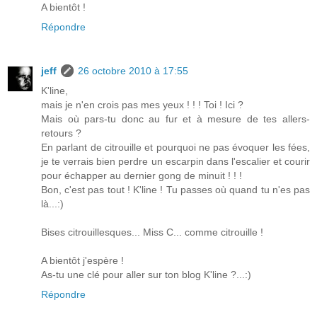
A bientôt !
Répondre
jeff
26 octobre 2010 à 17:55
K'line,
mais je n'en crois pas mes yeux ! ! ! Toi ! Ici ?
Mais où pars-tu donc au fur et à mesure de tes allers-
retours ?
En parlant de citrouille et pourquoi ne pas évoquer les fées,
je te verrais bien perdre un escarpin dans l'escalier et courir
pour échapper au dernier gong de minuit ! ! !
Bon, c'est pas tout ! K'line ! Tu passes où quand tu n'es pas
là...:)
Bises citrouillesques... Miss C... comme citrouille !
A bientôt j'espère !
As-tu une clé pour aller sur ton blog K'line ?...:)
Répondre