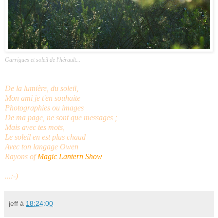
Garrigues et soleil de l'hérault...
De la lumière, du soleil,
Mon ami je t'en souhaite
Photographies ou images
De ma page, ne sont que messages ;
Mais avec tes mots,
Le soleil en est plus chaud
Avec ton langage Owen
Rayons of
Magic Lantern Show
...:-)
jeff
à
18:24:00