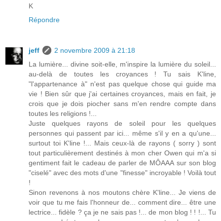
K
Répondre
jeff
2 novembre 2009 à 21:18
La lumière... divine soit-elle, m'inspire la lumière du soleil...
au-delà de toutes les croyances ! Tu sais K'line,
"l'appartenance à" n'est pas quelque chose qui guide ma
vie ! Bien sûr que j'ai certaines croyances, mais en fait, je
crois que je dois piocher sans m'en rendre compte dans
toutes les religions !...
Juste quelques rayons de soleil pour les quelques
personnes qui passent par ici... même s'il y en a qu'une...
surtout toi K'line !... Mais ceux-là de rayons ( sorry ) sont
tout particulièrement destinés à mon cher Owen qui m'a si
gentiment fait le cadeau de parler de MÔAAA sur son blog
"ciselé" avec des mots d'une "finesse" incroyable ! Voilà tout
!
Sinon revenons à nos moutons chère K'line... Je viens de
voir que tu me fais l'honneur de... comment dire... être une
lectrice... fidèle ? ça je ne sais pas !... de mon blog ! ! !... Tu