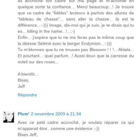
as accroché ton cadre sur ma page et m'accorde en
quelque sorte ta confiance... Merci beaucoup...! Je trouve
que ce cadre de "fidèles" lecteurs à parfois des allures de
"tableau de chasse"... sans aller la chasse... là est la
différence...:-))) Image, dis-moi qui je suis, je te dirais qui tu
es... killing in the name...!...;-)
Enfin... j'espère que tu ne me feras pas le même coup que
la déesse Séléné avec le berger Endymion...:-)))
Tu m'étonnes que tu ne trouves pas Blossom ! ! !... Ahlala...
Et pourtant... quel parfum...! Aussi doux que la carresse du
soleil sur des roses...
A bientôt...
Bises,
Jeff
Répondre
Plum'
2 novembre 2009 à 21:34
Avec ce petit cadre accroché, je voulais réparer ce qui
m'apparait être...comme une évidence ;-))
Bises Jeff,