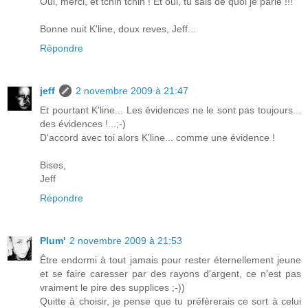
Oui, merci, et tchin tchin ! Et oui, tu sais de quoi je parle !!!
Bonne nuit K'line, doux reves, Jeff...
Répondre
jeff
2 novembre 2009 à 21:47
Et pourtant K'line... Les évidences ne le sont pas toujours...
des évidences !...;-)
D'accord avec toi alors K'line... comme une évidence !
Bises,
Jeff
Répondre
Plum'
2 novembre 2009 à 21:53
Être endormi à tout jamais pour rester éternellement jeune
et se faire caresser par des rayons d'argent, ce n'est pas
vraiment le pire des supplices ;-))
Quitte à choisir, je pense que tu préfèrerais ce sort à celui