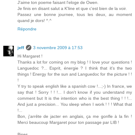
J'aime ton poeme faisant l'eloge de Owen.
Je finis en disant salut a K'line et que c'est bien de la voir.
Passez une bonne journee, tous les deux, au moment
quand je dors! ^.^
Répondre
jeff
3 novembre 2009 à 17:53
Hi Margaret !
Thanks a lot for coming on my blog ! I love your questions !
Languedoc ?... Esprit, énergie ? I think that it's the two
things ! Energy for the sun and Languedoc for the picture ! !
!
Y try to speak english like a spanish cow !...;-) In france, we
say that ! Sorry ! ! !... I don't know if you understand my
comment but It is the intention who is the best thing ! ! !...
And just a precision... You sleep when I work ! ! ! What that
!...
Bon, j'arrête de jacter en anglais, ça me gonfle à la fin !
Merci beaucoup Margaret pour ton passage par LIB !
Bises,